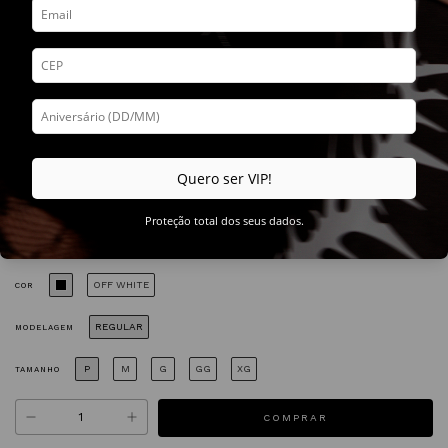
Início
.
LANÇAMENTOS
.
COLEÇÃO INFERNO
.
Camiseta Regular
.
Camiseta
Regular | Inferno | Luna
Camiseta Regular | Inferno | Luna
Quero ser VIP!
R$149,90
4
x de
R$37,48
sem juros
R$142,41
com
Pix
Proteção total dos seus dados.
OFF WHITE
COR
REGULAR
MODELAGEM
P
M
G
GG
XG
TAMANHO