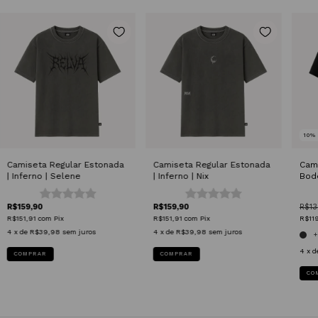
10
Camiseta Regular Estonada
Camiseta Regular Estonada
Cami
| Inferno | Selene
| Inferno | Nix
Bod
R$159,90
R$159,90
R$13
R$151,91
com
Pix
R$151,91
com
Pix
R$11
4
x de
R$39,98
sem juros
4
x de
R$39,98
sem juros
+
4
x d
COMPRAR
COMPRAR
CO