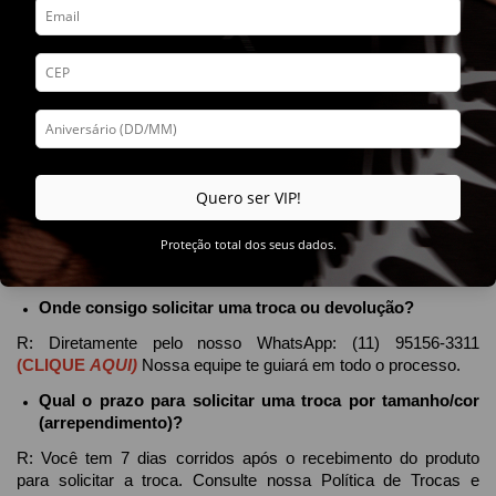
de rastreio por e-mail assim que o pedido for despachado.
Como faço para rastrear meu pedido?
R: Assim que seu pedido for despachado, você receberá o 
código de rastreio por e-mail. Use-o no site da transportadora 
para acompanhar a entrega.
A Relva Co. entrega para fora do Brasil?
Quero ser VIP!
R: No momento, entregamos apenas para o Brasil.
Proteção total dos seus dados.
Trocas e Devoluções:
Onde consigo solicitar uma troca ou devolução?
R: Diretamente pelo nosso WhatsApp: (11) 95156-3311 
(CLI
QUE
AQUI)
Nossa equipe te guiará em todo o processo.
Qual o prazo para solicitar uma troca por tamanho/cor 
(arrependimento)?
R: Você tem 7 dias corridos após o recebimento do produto 
para solicitar a troca. Consulte nossa Política de Trocas e 